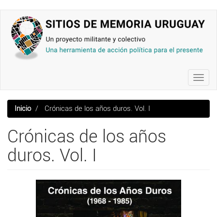
Pasar
al
contenido
principal
Toggl
navig
Inicio
Crónicas de los años duros. Vol. I
Crónicas de los años
duros. Vol. I