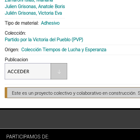
Julien Grisonas, Anatole Boris
Julién Grisonas, Victoria Eva
Tipo de material
Adhesivo
Colección
Partido por la Victoria del Pueblo (PVP)
Origen
Colección Tiempos de Lucha y Esperanza
Publicacion
Este es un proyecto colectivo y colaborativo en construcción. 
PARTICIPAMOS DE: