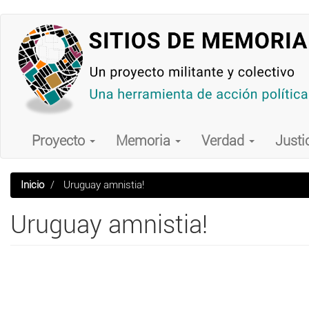
Pasar
al
contenido
principal
Main
navigation
Proyecto
Memoria
Verdad
Justi
Inicio
Uruguay amnistia!
Uruguay amnistia!