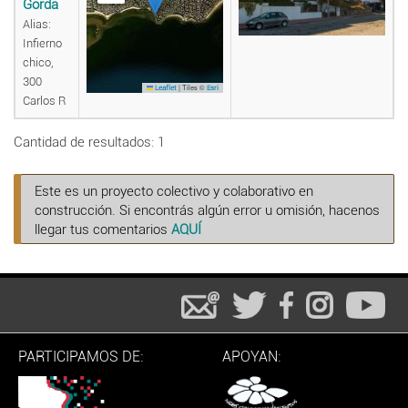
Gorda
Alias:
Infierno
chico,
300
|
Tiles ©
Leaflet
Esri
Carlos R
Cantidad de resultados: 1
Este es un proyecto colectivo y colaborativo en
construcción. Si encontrás algún error u omisión, hacenos
llegar tus comentarios
AQUÍ
PARTICIPAMOS DE:
APOYAN: