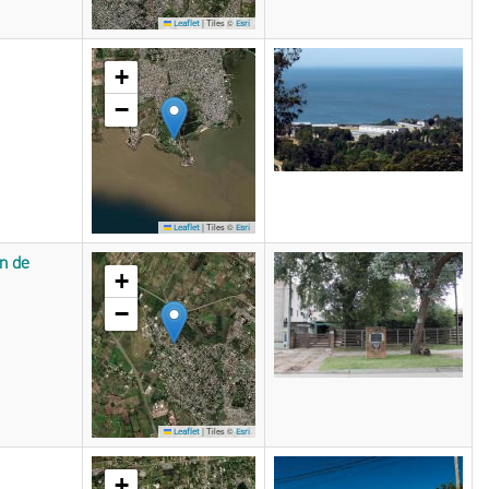
|
Tiles ©
Leaflet
Esri
+
−
|
Tiles ©
Leaflet
Esri
ón de
+
−
|
Tiles ©
Leaflet
Esri
+