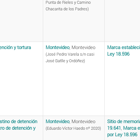
Punta de Rieles y Camino
Chacarita de los Padres)
ención y tortura
Montevideo
, Montevideo
Marca estableci
Ley 18.596
(José Pedro Varela s/n casi
José Batlle y Ordóñez)
stino de detención
Montevideo
, Montevideo
Sitio de memori
ro de detención y
19.641
,
Marca e
(Eduardo Víctor Haedo nº 2020)
por Ley 18.596