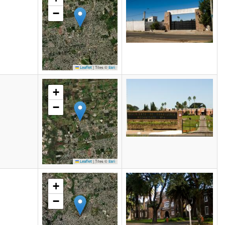
−
|
Tiles ©
Leaflet
Esri
+
−
|
Tiles ©
Leaflet
Esri
+
−