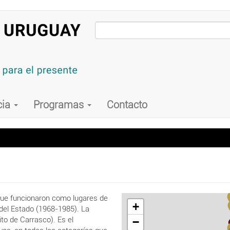
cia
Programas
Contacto
que funcionaron como lugares de
+
o del Estado (1968-1985). La
to de Carrasco). Es el
−