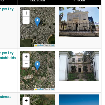
ción
Ubicación
Imagen
a por Ley
+
−
|
Tiles ©
Leaflet
Esri
a por Ley
+
stablecida
−
|
Tiles ©
Leaflet
Esri
istencia
+