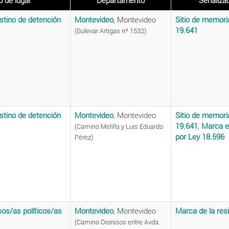
o de lugar
Departamento
Señaliza
stino de detención
Montevideo
, Montevideo
Sitio de memori
19.641
(Bulevar Artigas nº 1532)
stino de detención
Montevideo
, Montevideo
Sitio de memori
19.641
,
Marca e
(Camino Melilla y Luis Eduardo
por Ley 18.596
Pérez)
sos/as políticos/as
Montevideo
, Montevideo
Marca de la res
(Camino Dionisos entre Avda.