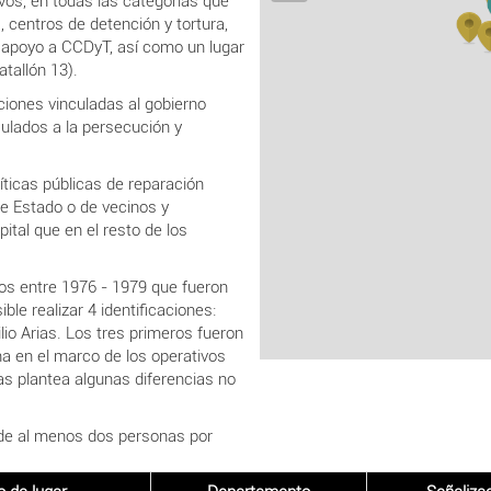
os, en todas las categorías que
, centros de detención y tortura,
e apoyo a CCDyT, así como un lugar
tallón 13).
uciones vinculadas al gobierno
nculados a la persecución y
íticas públicas de reparación
de Estado o de vecinos y
tal que en el resto de los
os entre 1976 - 1979 que fueron
le realizar 4 identificaciones:
lio Arias. Los tres primeros fueron
a en el marco de los operativos
as plantea algunas diferencias no
 de al menos dos personas por