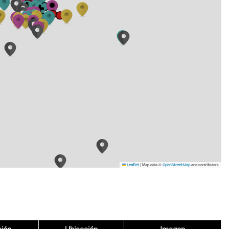
|
Map data ©
and contributors
Leaflet
OpenStreetMap