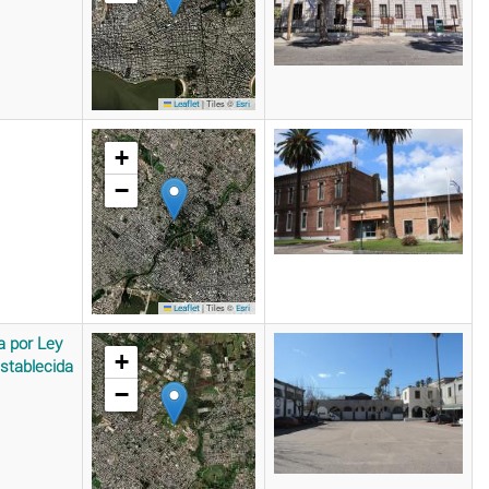
|
Tiles ©
Leaflet
Esri
+
−
|
Tiles ©
Leaflet
Esri
a por Ley
+
stablecida
−