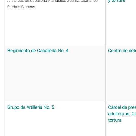
y tortura
Alias: 6to. de Caballería Atanasildo Suárez, Cuartel de
Piedras Blancas
Regimiento de Caballería No. 4
Centro de det
Grupo de Artillería No. 5
Cárcel de pre
adultos/as
,
Ce
tortura