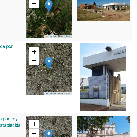
−
|
Tiles ©
Leaflet
Esri
da por
+
−
|
Tiles ©
Leaflet
Esri
a por Ley
+
stablecida
−