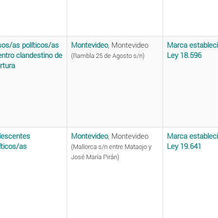
sos/as políticos/as
Montevideo
, Montevideo
Marca estableci
ntro clandestino de
Ley 18.596
(Rambla 25 de Agosto s/n)
rtura
lescentes
Montevideo
, Montevideo
Marca estableci
íticos/as
Ley 19.641
(Mallorca s/n entre Mataojo y
José María Pirán)