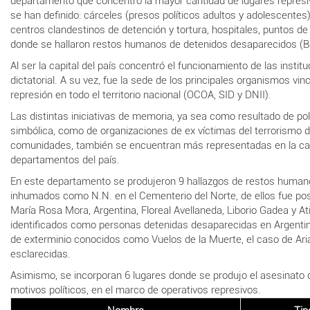
departamento que concentró la mayor cantidad de lugares represiv
se han definido: cárceles (presos políticos adultos y adolescentes)
centros clandestinos de detención y tortura, hospitales, puntos d
donde se hallaron restos humanos de detenidos desaparecidos (Ba
Al ser la capital del país concentró el funcionamiento de las instit
dictatorial. A su vez, fue la sede de los principales organismos vi
represión en todo el territorio nacional (OCOA, SID y DNII).
Las distintas iniciativas de memoria, ya sea como resultado de pol
simbólica, como de organizaciones de ex víctimas del terrorismo 
comunidades, también se encuentran más representadas en la capi
departamentos del país.
En este departamento se produjeron 9 hallazgos de restos human
inhumados como N.N. en el Cementerio del Norte, de ellos fue posib
María Rosa Mora, Argentina, Floreal Avellaneda, Liborio Gadea y Ati
identificados como personas detenidas desaparecidas en Argentin
de exterminio conocidos como Vuelos de la Muerte, el caso de Ari
esclarecidas.
Asimismo, se incorporan 6 lugares donde se produjo el asesinato
motivos políticos, en el marco de operativos represivos.