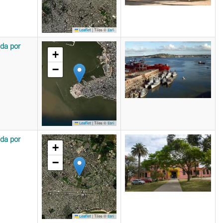
|
Tiles ©
Leaflet
Esri
da por
+
−
|
Tiles ©
Leaflet
Esri
da por
+
−
|
Tiles ©
Leaflet
Esri