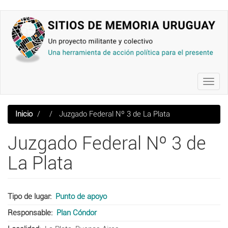
Pasar
al
contenido
principal
Toggl
navig
Inicio
Juzgado Federal Nº 3 de La Plata
Juzgado Federal Nº 3 de
La Plata
Tipo de lugar
Punto de apoyo
Responsable
Plan Cóndor