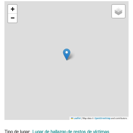
+
−
|
Map data ©
and contributors
Leaflet
OpenStreetMap
Tipo de lugar
Lugar de hallazgo de restos de víctimas