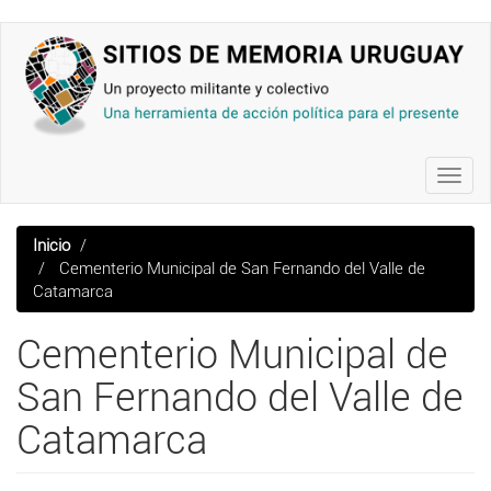
Pasar
al
contenido
principal
Toggl
navig
Inicio
Cementerio Municipal de San Fernando del Valle de
Catamarca
Cementerio Municipal de
San Fernando del Valle de
Catamarca