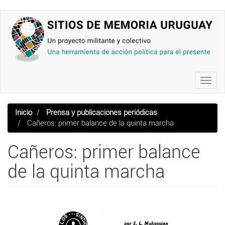
Pasar
al
contenido
principal
Toggl
navig
Inicio
Prensa y publicaciones periódicas
Cañeros: primer balance de la quinta marcha
Cañeros: primer balance
de la quinta marcha