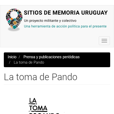
Pasar
al
contenido
principal
Toggl
navig
Inicio
Prensa y publicaciones periódicas
La toma de Pando
La toma de Pando