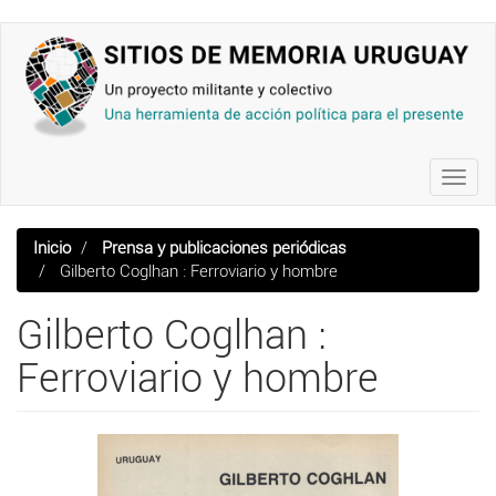
Pasar
al
contenido
principal
Toggl
navig
Inicio
Prensa y publicaciones periódicas
Gilberto Coglhan : Ferroviario y hombre
Gilberto Coglhan :
Ferroviario y hombre