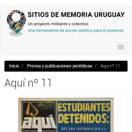
Pasar
al
contenido
principal
Toggl
navig
Inicio
Prensa y publicaciones periódicas
Aquí nº 11
Aquí nº 11