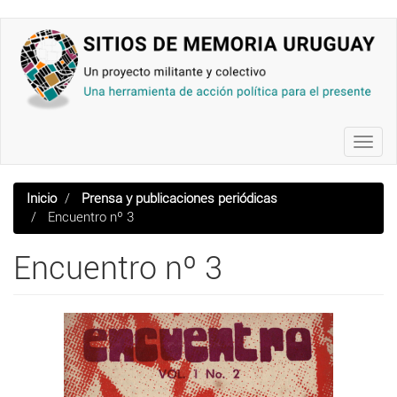
Pasar
al
contenido
principal
Toggl
navig
Inicio
Prensa y publicaciones periódicas
Encuentro nº 3
Encuentro nº 3