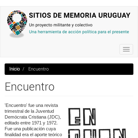
Pasar
al
contenido
principal
Toggl
navig
Inicio
Encuentro
Encuentro
'Encuentro' fue una revista
trimestral de la Juventud
Demócrata Cristiana (JDC),
editado entre 1971 y 1972.
Fue una publicación cuya
finalidad era el aporte teórico