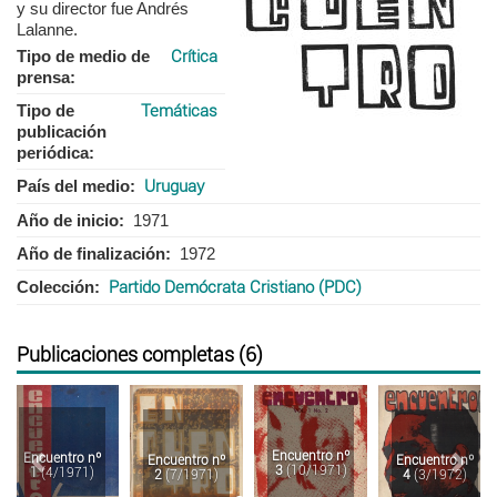
y su director fue Andrés
Lalanne.
Tipo de medio de
Crítica
prensa
Tipo de
Temáticas
publicación
periódica
País del medio
Uruguay
Año de inicio
1971
Año de finalización
1972
Colección
Partido Demócrata Cristiano (PDC)
Publicaciones completas (6)
Anterior
Sigu
Encuentro nº
Encuentro nº
Encuentro nº
Encuentro nº
3
(10/1971)
1
(4/1971)
2
(7/1971)
4
(3/1972)