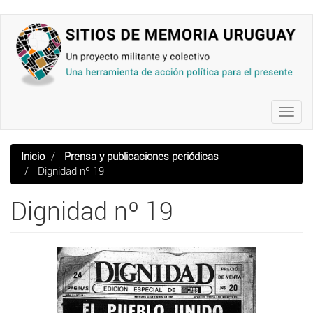
Pasar
al
contenido
principal
Toggl
navig
Inicio
Prensa y publicaciones periódicas
Dignidad nº 19
Dignidad nº 19