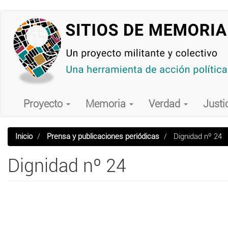
Pasar
al
contenido
principal
Main
navigation
Proyecto
Memoria
Verdad
Justi
Inicio
Prensa y publicaciones periódicas
Dignidad nº 24
Dignidad nº 24