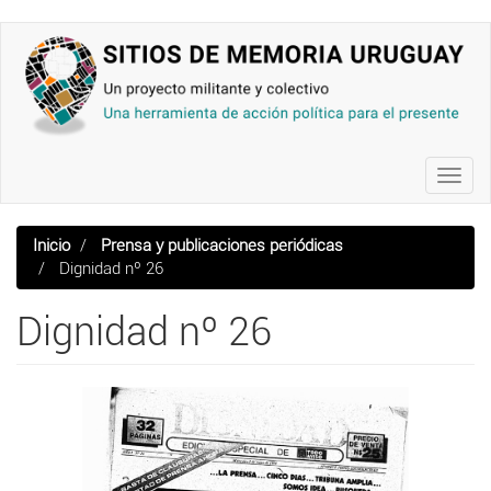
Pasar
al
contenido
principal
Toggl
navig
Inicio
Prensa y publicaciones periódicas
Dignidad nº 26
Dignidad nº 26