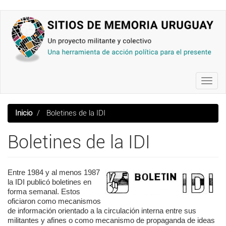
Pasar
al
contenido
principal
Toggl
navig
Inicio
Boletines de la IDI
Boletines de la IDI
Entre 1984 y al menos 1987
la IDI publicó boletines en
forma semanal. Estos
oficiaron como mecanismos
de información orientado a la circulación interna entre sus
militantes y afines o como mecanismo de propaganda de ideas