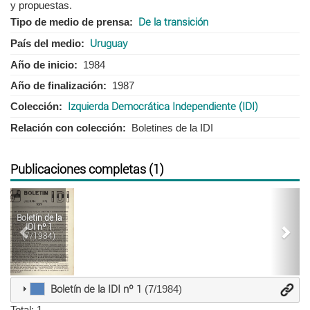
y propuestas.
Tipo de medio de prensa
De la transición
País del medio
Uruguay
Año de inicio
1984
Año de finalización
1987
Colección
Izquierda Democrática Independiente (IDI)
Relación con colección
Boletines de la IDI
Publicaciones completas (1)
Anterior
Sigu
Boletín de la
IDI nº 1
(7/1984)
Boletín de la IDI nº 1
(7/1984)
Total: 1