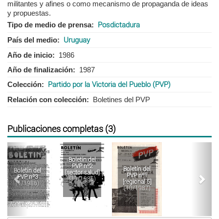
militantes y afines o como mecanismo de propaganda de ideas
y propuestas.
Tipo de medio de prensa
Posdictadura
País del medio
Uruguay
Año de inicio
1986
Año de finalización
1987
Colección
Partido por la Victoria del Pueblo (PVP)
Relación con colección
Boletines del PVP
Publicaciones completas (3)
Anterior
Sigu
Boletín del
PVP nº2
Boletín del
Boletín del
[sector salud]
PVP nº1
PVP nº3
(11/1986)
[regional 5]
(1/1986)
(10/1987)