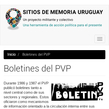
Pasar
al
contenido
principal
Toggl
navig
Inicio
Boletines del PVP
Boletines del PVP
Durante 1986 y 1987 el PVP
publicó boletines tanto a
nivel central como de sus
sectores y regionales. Estos
oficiaron como mecanismos
de información orientado a la circulación interna entre sus