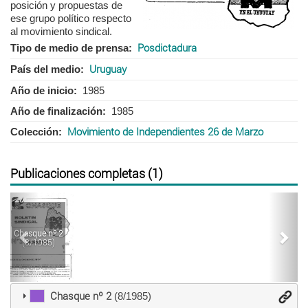
posición y propuestas de
ese grupo político respecto
al movimiento sindical.
Tipo de medio de prensa
Posdictadura
País del medio
Uruguay
Año de inicio
1985
Año de finalización
1985
Colección
Movimiento de Independientes 26 de Marzo
Publicaciones completas (1)
Anterior
Sigu
Chasque nº 2
(8/1985)
Chasque nº 2
(8/1985)