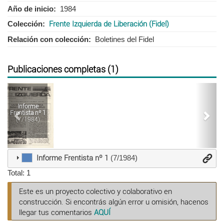
Año de inicio
1984
Colección
Frente Izquierda de Liberación (Fidel)
Relación con colección
Boletines del Fidel
Publicaciones completas (1)
Anterior
Sigu
Informe
Frentista nº 1
(7/1984)
Informe Frentista nº 1
(7/1984)
Total: 1
Este es un proyecto colectivo y colaborativo en
construcción. Si encontrás algún error u omisión, hacenos
llegar tus comentarios
AQUÍ