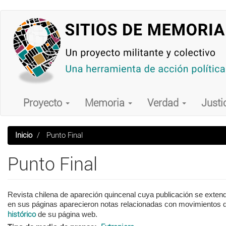
Pasar
al
contenido
principal
Main
navigation
Proyecto
Memoria
Verdad
Justi
Inicio
Punto Final
Punto Final
Revista chilena de apareción quincenal cuya publicación se extend
en sus páginas aparecieron notas relacionadas con movimientos de
histórico
de su página web.