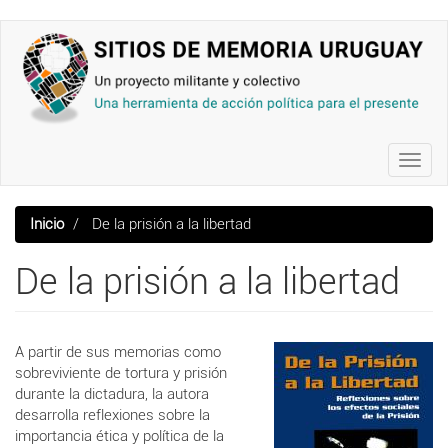
Pasar
al
contenido
principal
Toggl
navig
Inicio
De la prisión a la libertad
De la prisión a la libertad
A partir de sus memorias como
sobreviviente de tortura y prisión
durante la dictadura, la autora
desarrolla reflexiones sobre la
importancia ética y política de la