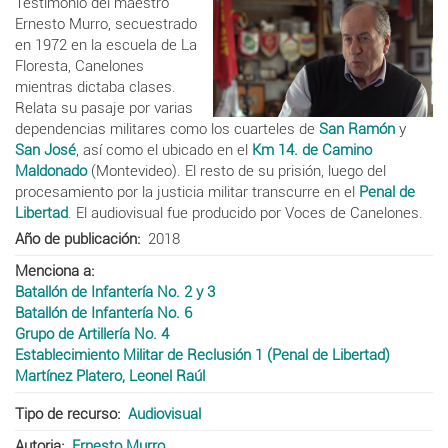
Testimonio del maestro
Ernesto Murro, secuestrado
en 1972 en la escuela de La
Floresta, Canelones
mientras dictaba clases.
Relata su pasaje por varias
dependencias militares como los cuarteles de
San Ramón
y
San José
, así como el ubicado en el
Km 14. de Camino
Maldonado
(Montevideo). El resto de su prisión, luego del
procesamiento por la justicia militar transcurre en el
Penal de
Libertad
. El audiovisual fue producido por Voces de Canelones.
Año de publicación
2018
Menciona a
Batallón de Infantería No. 2 y 3
Batallón de Infantería No. 6
Grupo de Artillería No. 4
Establecimiento Militar de Reclusión 1 (Penal de Libertad)
Martínez Platero, Leonel Raúl
Tipo de recurso
Audiovisual
Autoria
Ernesto Murro