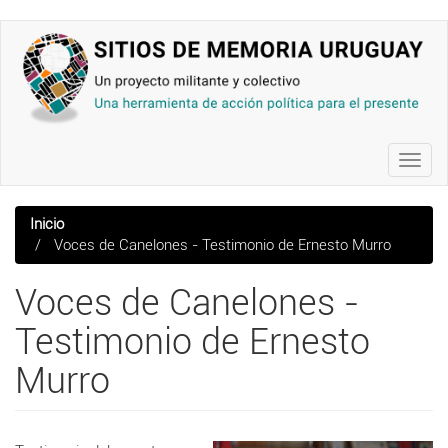
Pasar
al
contenido
principal
Toggl
navig
Inicio
Voces de Canelones - Testimonio de Ernesto Murro
Voces de Canelones -
Testimonio de Ernesto
Murro