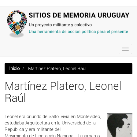
Pasar
al
contenido
principal
Toggl
navig
Inicio
Martínez Platero, Leonel Raúl
Martínez Platero, Leonel
Raúl
Leonel era oriundo de Salto, vivía en Montevideo,
estudiaba
Arquitectura en la Universidad de la
República y era militante del
Movimiento
de
Liberación
Nacional-
Tupamaros.