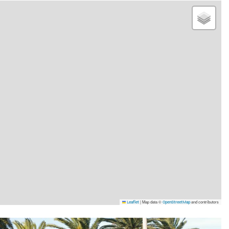
|
Map data ©
and contributors
Leaflet
OpenStreetMap