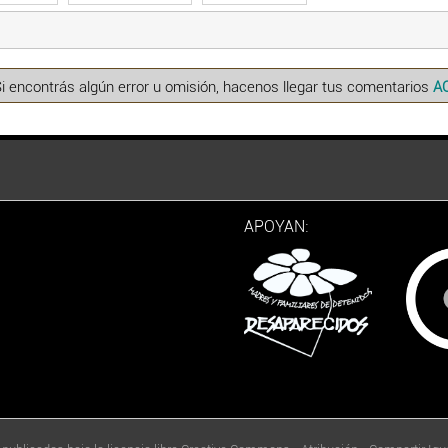
Si encontrás algún error u omisión, hacenos llegar tus comentarios
A
APOYAN: