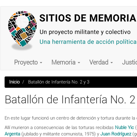
Pasar
al
contenido
principal
Main
navigation
Proyecto
Memoria
Verdad
Justi
Inicio
Batallón de Infantería No. 2 y 3
Batallón de Infantería No. 2
En este lugar funcionó un centro de detención y tortura durante la 
Allí murieron a consecuencias de las torturas recibidas
Nuble Yic
(
Argenta
(jubilado y militante comunista, 1975) y
Juan Rodríguez
(g