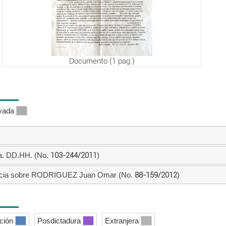
Documento (1 pag.)
ivada
a. DD.HH. (No.
103-244/2011
)
ia sobre RODRIGUEZ Juan Omar (No.
88-159/2012
)
ición
Posdictadura
Extranjera