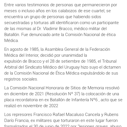
Entre varios testimonios de personas que permanecieron por
meses o incluso años en los calabozos de ese cuartel, se
encuentra un grupo de personas que habiendo sidos
secuestradas y torturas allí identificaron como un participante
de las mismas al Dr.
Vladimir Bracco, médico militar del
Batallón. Fue denunciado ante la Comisión Nacional de ética
Médica.
En agosto de 1985, la Asamblea General de la Federa­
ción
Médica del Interior,
decidió por unanimidad la
expulsión
de
Bracco y el
28 de setiembre de 1985, el Tribunal
Arbitral del Sindicato
Médico del Uruguay hizo suyo el dictamen
de la Comisión Nacional
de Ética Médica expulsándolo de sus
registros sociales.
La Comisión Nacional Honoraria de Sitios de Memoria resolvió
en
diciembre de 2021 (Resolución Nº 37) la colocación de una
placa recordatoria en
ex Batallón de Infantería Nº6
, acto que se
realizó en noviembre de 2022
Los represores Francisco Rafael Macaluso Cancela y Rubens
Darío Francia, ex militares que torturaron en este lugar fueron
formalizados el 30 de junio de 2022 por "lesiones graves, abuso