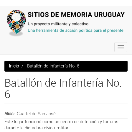
Pasar
al
contenido
principal
Toggl
navig
Inicio
Batallón de Infantería No. 6
Batallón de Infantería No.
6
Alias
Cuartel de San José
Este lugar funcionó como un centro de detención y torturas
durante la dictadura cívico-militar.