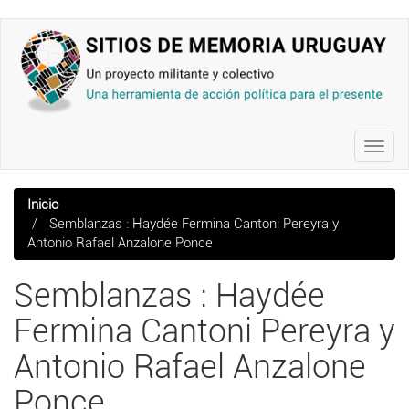
Pasar
al
contenido
principal
Toggl
navig
Inicio
Semblanzas : Haydée Fermina Cantoni Pereyra y
Antonio Rafael Anzalone Ponce
Semblanzas : Haydée
Fermina Cantoni Pereyra y
Antonio Rafael Anzalone
Ponce