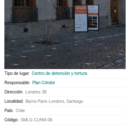
Tipo de lugar
Centro de detención y tortura
Responsable
Plan Cóndor
Dirección
Londres 38
Localidad
Barrio Paris-Londres, Santiago
País
Chile
Código
SMLG-CLRM-06