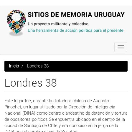
Pasar
al
contenido
principal
Toggl
navig
Inicio
Londres 38
Londres 38
Este lugar fue, durante la dictadura chilena de Augusto
Pinochet, un lugar utilizado por la Dirección de Inteligencia
Nacional (DINA) como centro clandestino de detención y tortura
de opositores políticos Se encuentra ubicado en el centro de la
ciudad de Santiago de Chile y era conocido en la jerga de la
DINA con el nombre clave de Yucatán.