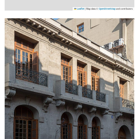
|
Map data ©
and contributors
Leaflet
OpenStreetMap