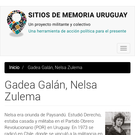
Pasar
al
contenido
principal
Toggl
navig
Inicio
Gadea Galán, Nelsa Zulema
Gadea Galán, Nelsa
Zulema
Nelsa era oriunda de Paysandú. Estudió Derecho,
estaba casada y militaba en el Partido Obrero
Revolucionario (POR) en Uruguay. En 1973 se
radicó en Chile, donde se vinculó a la militancia en