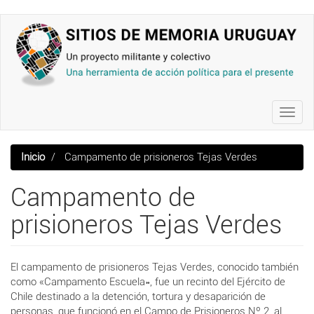
Pasar
al
contenido
principal
Toggl
navig
Inicio
Campamento de prisioneros Tejas Verdes
Campamento de
prisioneros Tejas Verdes
El campamento de prisioneros Tejas Verdes, conocido también
como «Campamento Escuela», fue un recinto del Ejército de
Chile destinado a la detención, tortura y desaparición de
personas, que funcionó en el Campo de Prisioneros Nº 2, al