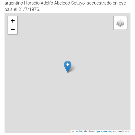
argentino Horacio Adolfo Abeledo Sotuyo, secuestrado en ese
país el 21/7/1976.
+
−
|
Map data ©
and contributors
Leaflet
OpenStreetMap