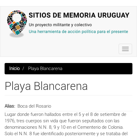
Pasar
al
contenido
principal
Toggl
navig
Inicio
Playa Blancarena
Playa Blancarena
Alias
Boca del Rosario
Lugar donde fueron hallados entre el 5 y el 8 de setiembre de
1976, tres cuerpos sin vida que fueron sepultados con las
denominaciones N.N. 8, 9 y 10 en el Cementerio de Colonia.
Solo el N.N. 8 fue identificado posteriormente y se trataba del