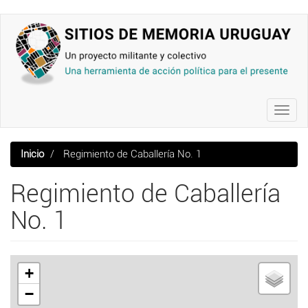
Pasar
al
contenido
principal
Toggl
navig
Inicio
Regimiento de Caballería No. 1
Regimiento de Caballería
No. 1
+
−