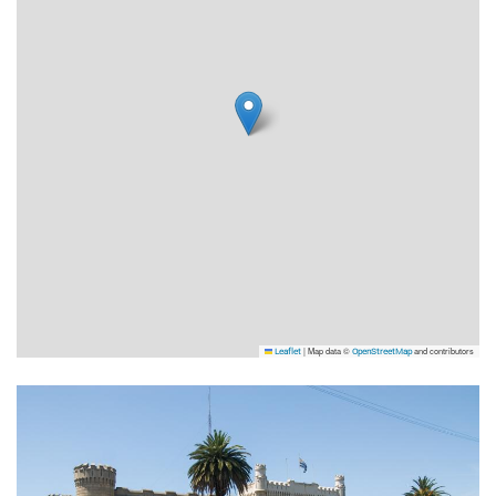
|
Map data ©
and contributors
Leaflet
OpenStreetMap