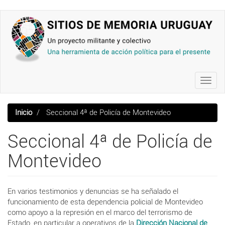
Pasar
al
contenido
principal
Toggl
navig
Inicio
Seccional 4ª de Policía de Montevideo
Seccional 4ª de Policía de
Montevideo
En varios testimonios y denuncias se ha señalado el
funcionamiento de esta dependencia policial de Montevideo
como apoyo a la represión en el marco del terrorismo de
Estado, en particular a operativos de la
Dirección Nacional de