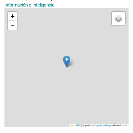
Información e Inteligencia
.
+
−
|
Map data ©
and contributors
Leaflet
OpenStreetMap