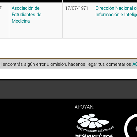
7
Asociación de
17/07/1971
Dirección Nacional d
Estudiantes de
Información e Intelig
Medicina
Si encontrás algún error u omisión, hacenos llegar tus comentarios
A
APOYAN: