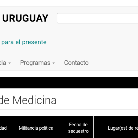
cia
Programas
Contacto
 de Medicina
Fecha de
dad
Militancia política
Lugar(es) de r
secuestro