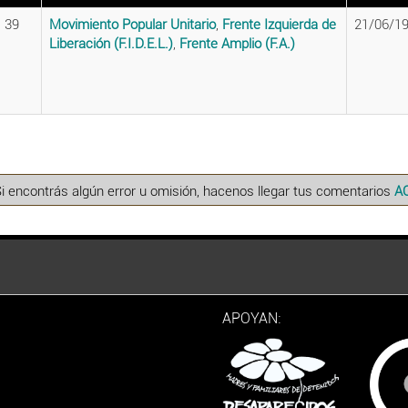
39
Movimiento Popular Unitario
,
Frente Izquierda de
21/06/1
Liberación (F.I.D.E.L.)
,
Frente Amplio (F.A.)
Si encontrás algún error u omisión, hacenos llegar tus comentarios
A
APOYAN: