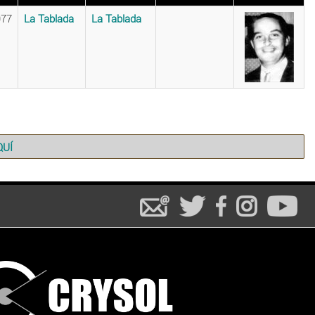
977
La Tablada
La Tablada
QUÍ