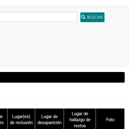
BUSCAR
Lugar de
de
Lugar(es)
Lugar de
hallazgo de
Foto
ro
de reclusión
desaparición
restos