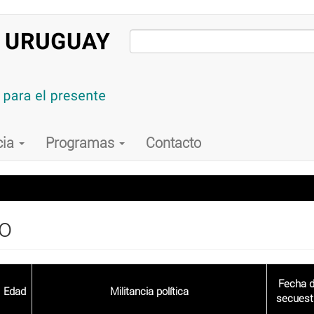
cia
Programas
Contacto
io
Fecha 
Edad
Militancia política
secuest