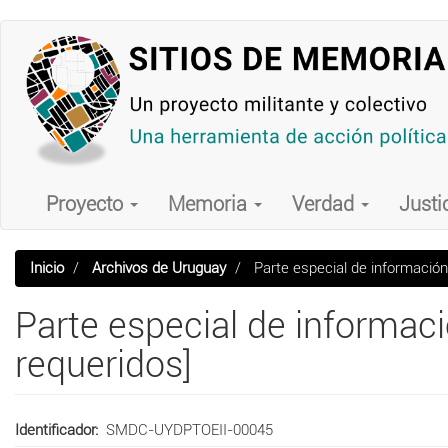
Pasar
al
contenido
principal
Main
navigation
Proyecto
Memoria
Verdad
Justi
Inicio
Archivos de Uruguay
Parte especial de información
Parte especial de informaci
requeridos]
Identificador
SMDC-UYDPTOEII-00045