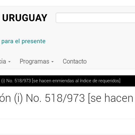
cia
Programas
Contacto
 (i) No. 518/973 [se hacen enmiendas al índice de requeridos]
ón (i) No. 518/973 [se hacen