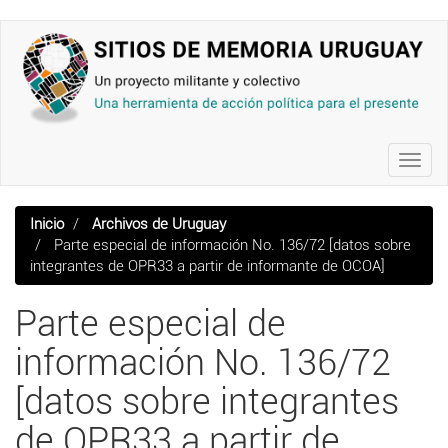
Pasar
al
contenido
principal
Toggl
navig
Inicio
Archivos de Uruguay
Parte especial de información No. 136/72 [datos sobre
integrantes de OPR33 a partir de informante de OCOA]
Parte especial de
información No. 136/72
[datos sobre integrantes
de OPR33 a partir de