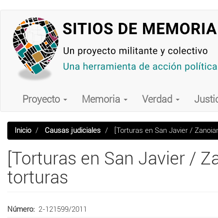
Pasar
al
contenido
principal
Main
navigation
Proyecto
Memoria
Verdad
Justi
Inicio
Causas judiciales
[Torturas en San Javier / Zanoia
[Torturas en San Javier / 
torturas
Número
2-121599/2011