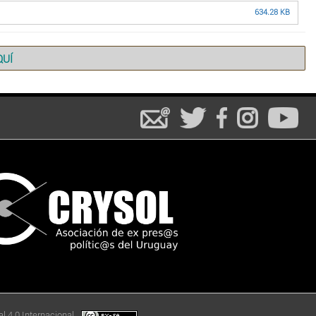
634.28 KB
QUÍ
l 4.0 Internacional