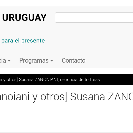
cia
Programas
Contacto
ni y otros] Susana ZANONIANI, denuncia de torturas
Zanoiani y otros] Susana ZAN