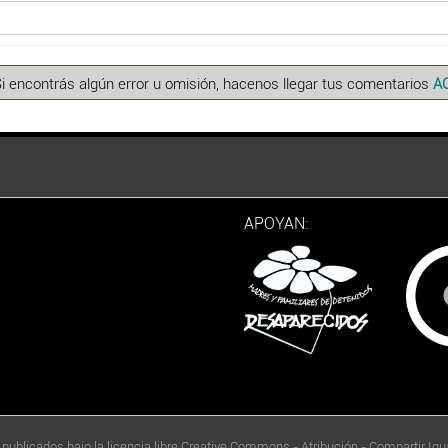
Si encontrás algún error u omisión, hacenos llegar tus comentarios
A
APOYAN:
 publicados bajo la licencia libre Creative Commons - Atribución - Compartir Igua