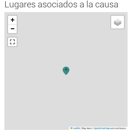
Lugares asociados a la causa
+
−
|
Map data ©
and contributors
Leaflet
OpenStreetMap