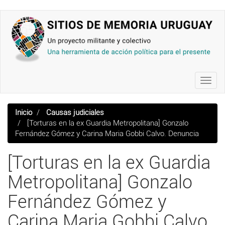
Pasar
al
contenido
principal
Toggl
navig
Inicio
Causas judiciales
[Torturas en la ex Guardia Metropolitana] Gonzalo
Fernández Gómez y Carina Maria Gobbi Calvo. Denuncia
[Torturas en la ex Guardia
Metropolitana] Gonzalo
Fernández Gómez y
Carina Maria Gobbi Calvo.