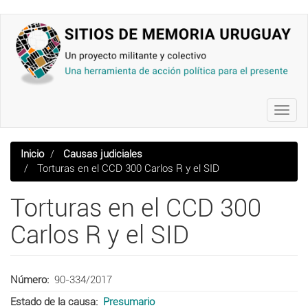
Pasar
al
contenido
principal
Toggl
navig
Inicio
Causas judiciales
Torturas en el CCD 300 Carlos R y el SID
Torturas en el CCD 300
Carlos R y el SID
Número
90-334/2017
Estado de la causa
Presumario