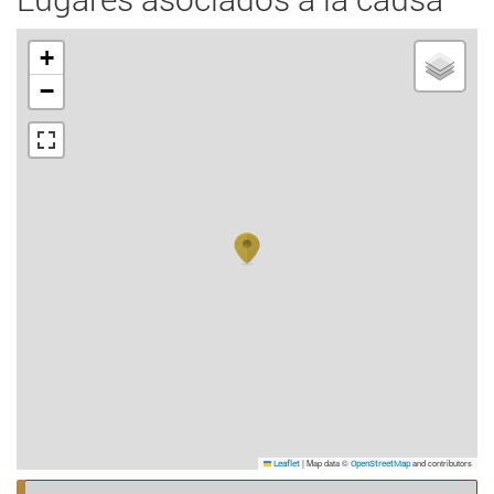
+
−
|
Map data ©
and contributors
Leaflet
OpenStreetMap