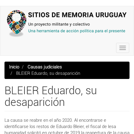
Pasar
al
contenido
principal
Toggl
navig
Inicio
Causas judiciales
BLEIER Eduardo, su desaparición
BLEIER Eduardo, su
desaparición
La causa se reabre en el año 2020. Al encontrarse e
identificarse los restos de Eduardo Bleier, el fiscal de lesa
humanidad solicitó en octubre de 2019 la reapertura de la causa