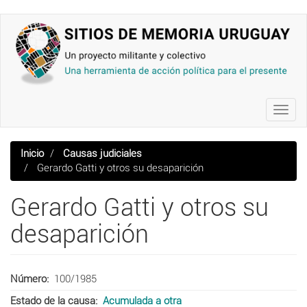
Pasar
al
contenido
principal
Toggl
navig
Inicio
Causas judiciales
Gerardo Gatti y otros su desaparición
Gerardo Gatti y otros su
desaparición
Número
100/1985
Estado de la causa
Acumulada a otra