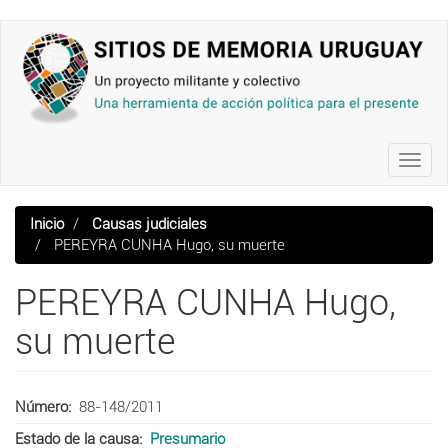
Pasar
al
contenido
principal
Toggl
navig
Inicio
Causas judiciales
PEREYRA CUNHA Hugo, su muerte
PEREYRA CUNHA Hugo,
su muerte
Número
88-148/2011
Estado de la causa
Presumario