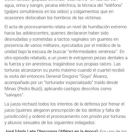
agua, orina y sangre, picana eléctrica, la técnica del "teléfono"
(golpes simultáneos en los oídos) y colgamientos que en
ocasiones dislocaban los hombros de las víctimas.
El acta de procesamiento relata un nivel de humillación extremo
hacia las adolescentes, quienes declararon haber sido
desnudadas y sometidas a tactos vaginales sin guantes en
presencia de varios militares, ejecutados por el médico de la
unidad bajo la excusa de buscar "enfermedades venéreas". En
otro episodio relatado, a un joven le extrajeron piezas dentales a
la fuerza y sin anestesia, tragándose sus propias raíces. Las
torturas alcanzaron su punto máximo cuando el cuartel recibió
la visita del entonces General Gregorio "Goyo" Álvarez,
acompañado por un "torturador especializado" traído desde
Minas (Pedro Buzó), aplicando castigos descritos como
"salvajes".
La jueza rechazó todos los intentos de la defensa por frenar el
juicio (quienes alegaron prescripción de los delitos y falta de
jurisdicción) y ordenó el procesamiento con prisión por torturas
y abusos sexuales de los siguientes indagados:
José María Lete Olascoaga (Alférez en la época):
Era uno de los