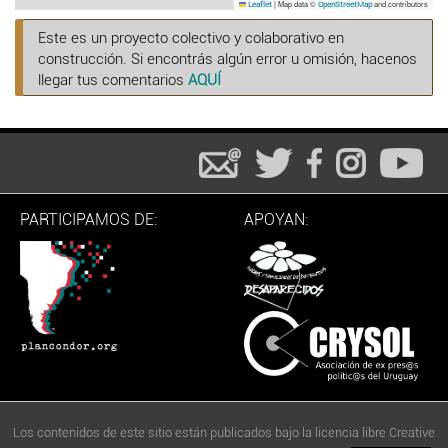
|
Map data ©
and contributors
Leaflet
OpenStreetMap
Este es un proyecto colectivo y colaborativo en
construcción. Si encontrás algún error u omisión, hacenos
llegar tus comentarios
AQUÍ
PARTICIPAMOS DE:
APOYAN:
Los contenidos de este sitio están publicados bajo la licencia libre Creative