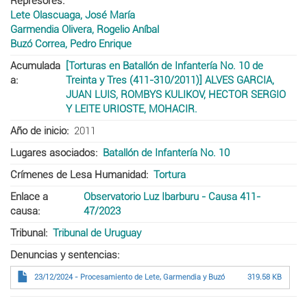
Represores
Lete Olascuaga, José María
Garmendia Olivera, Rogelio Aníbal
Buzó Correa, Pedro Enrique
Acumulada
[Torturas en Batallón de Infantería No. 10 de
a
Treinta y Tres (411-310/2011)] ALVES GARCIA,
JUAN LUIS, ROMBYS KULIKOV, HECTOR SERGIO
Y LEITE URIOSTE, MOHACIR.
Año de inicio
2011
Lugares asociados
Batallón de Infantería No. 10
Crímenes de Lesa Humanidad
Tortura
Enlace a
Observatorio Luz Ibarburu - Causa 411-
causa
47/2023
Tribunal
Tribunal de Uruguay
Denuncias y sentencias
23/12/2024 - Procesamiento de Lete, Garmendia y Buzó
319.58 KB