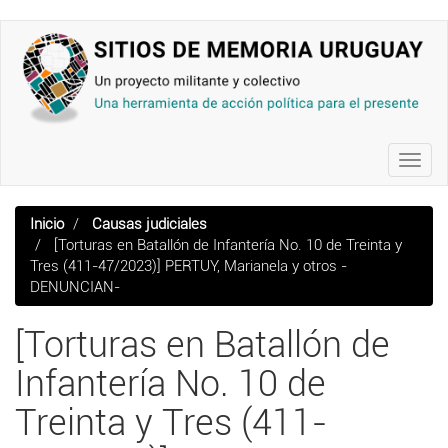
Pasar
al
contenido
principal
Toggl
navig
Inicio
Causas judiciales
[Torturas en Batallón de Infantería No. 10 de Treinta y
Tres (411-47/2023)] PERTUY, Marianela y otros -
DENUNCIAN-
[Torturas en Batallón de
Infantería No. 10 de
Treinta y Tres (411-