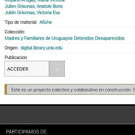
Julien Grisonas, Anatole Boris
Julién Grisonas, Victoria Eva
Tipo de material
Afiche
Colección
Madres y Familiares de Uruguayos Detenidos Desaparecidos
Origen
digital.library.ucla.edu
Publicacion
Este es un proyecto colectivo y colaborativo en construcción. 
PARTICIPAMOS DE: