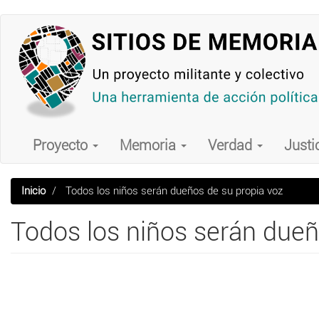
Pasar
al
contenido
principal
Main
navigation
Proyecto
Memoria
Verdad
Justi
Inicio
Todos los niños serán dueños de su propia voz
Todos los niños serán dueñ