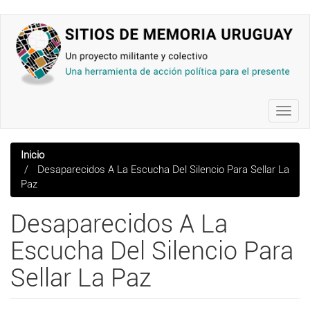
Pasar
al
contenido
principal
Toggl
navig
Inicio
Desaparecidos A La Escucha Del Silencio Para Sellar La
Paz
Desaparecidos A La
Escucha Del Silencio Para
Sellar La Paz