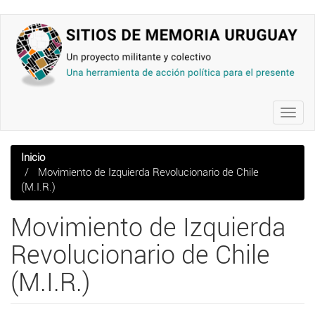
Pasar
al
contenido
principal
Toggl
navig
Inicio
Movimiento de Izquierda Revolucionario de Chile
(M.I.R.)
Movimiento de Izquierda
Revolucionario de Chile
(M.I.R.)