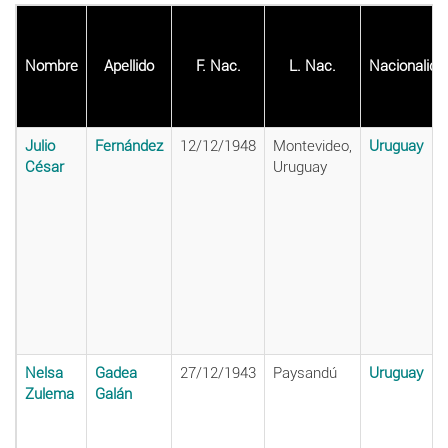
Nombre
Apellido
F. Nac.
L. Nac.
Nacionalida
Julio
Fernández
12/12/1948
Montevideo,
Uruguay
César
Uruguay
Nelsa
Gadea
27/12/1943
Paysandú
Uruguay
Zulema
Galán