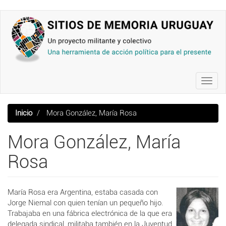
Pasar
al
contenido
principal
Toggl
navig
Inicio
Mora González, María Rosa
Mora González, María
Rosa
María Rosa era Argentina, estaba casada con
J
orge
Niemal con quien tenían un pequeño hijo.
Trabajaba en una fábrica electrónica de la que era
delegada sindical, militaba también en la Juventud