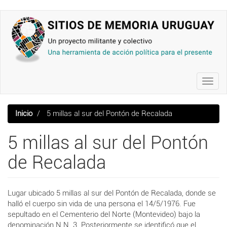
Pasar
al
contenido
principal
Toggl
navig
Inicio
5 millas al sur del Pontón de Recalada
5 millas al sur del Pontón
de Recalada
Lugar ubicado 5 millas al sur del Pontón de Recalada, donde se
halló el cuerpo sin vida de una persona el 14/5/1976. Fue
sepultado en el Cementerio del Norte (Montevideo) bajo la
denominación N.N. 3. Posteriormente se identificó que el