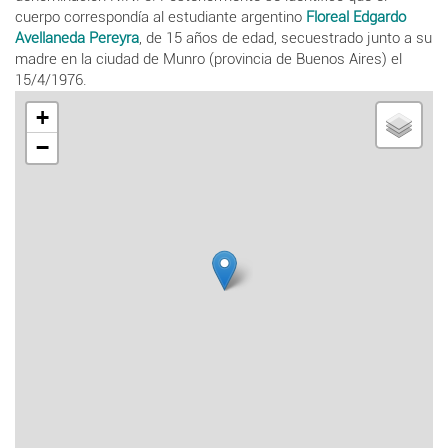
cuerpo correspondía al estudiante argentino
Floreal Edgardo
Avellaneda Pereyra
, de 15 años de edad, secuestrado junto a su
madre en la ciudad de Munro (provincia de Buenos Aires) el
15/4/1976.
+
−