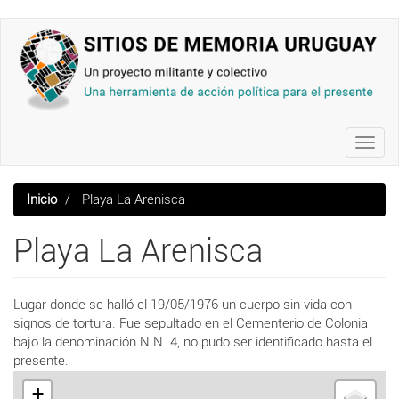
Pasar
al
contenido
principal
Toggl
navig
Inicio
Playa La Arenisca
Playa La Arenisca
Lugar donde se halló el 19/05/1976 un cuerpo sin vida con
signos de tortura. Fue sepultado en el Cementerio de Colonia
bajo la denominación N.N. 4, no pudo ser identificado hasta el
presente.
+