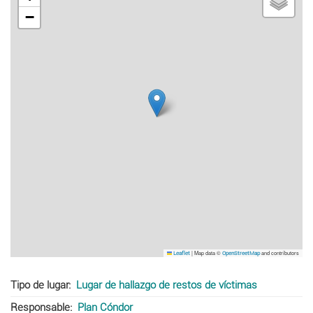
−
|
Map data ©
and contributors
Leaflet
OpenStreetMap
Tipo de lugar
Lugar de hallazgo de restos de víctimas
Responsable
Plan Cóndor