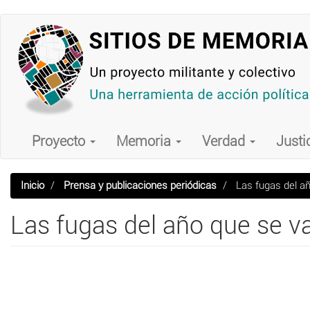
Pasar
al
contenido
principal
Main
navigation
Proyecto
Memoria
Verdad
Justi
Inicio
Prensa y publicaciones periódicas
Las fugas del añ
Las fugas del año que se v